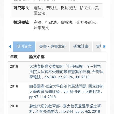
研究專長
憲法、行政法、反歧視法、移民法、美
國公法
授課領域
憲法、行政法、傳播法、英美法導論、
法學英文
期刊論文
專書 / 專書章節
研究計畫
實驗室
年度
論文名稱
2018
大法官指導立委如何「行使職權」？--對司
法院大法官不受理前瞻釋憲案的評析, 台灣法
學雜誌，no.348 , pp.20-26, Jul. 2018
2018
由美國憲法論大學自治的憲法問題, 國立師範
大學教育法學評論，vol.創刊號 , no.創刊號 ,
pp.97-114, 2018
2018
越俎代庖的教育部--臺大校長遴選爭議之研
析, 台灣法學雜誌，no.344 , pp.56-62, 2018