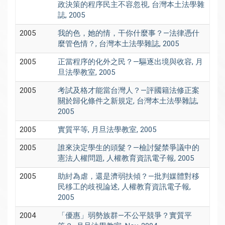
政決策的程序民主不容忽視, 台灣本土法學雜
誌, 2005
2005
我的色，她的情，干你什麼事？—法律憑什
麼管色情？, 台灣本土法學雜誌, 2005
2005
正當程序的化外之民？—驅逐出境與收容, 月
旦法學教室, 2005
2005
考試及格才能當台灣人？—評國籍法修正案
關於歸化條件之新規定, 台灣本土法學雜誌,
2005
2005
實質平等, 月旦法學教室, 2005
2005
誰來決定學生的頭髮？—檢討髮禁爭議中的
憲法人權問題, 人權教育資訊電子報, 2005
2005
助紂為虐，還是濟弱扶傾？—批判媒體對移
民移工的歧視論述, 人權教育資訊電子報,
2005
2004
「優惠」弱勢族群—不公平競爭？實質平