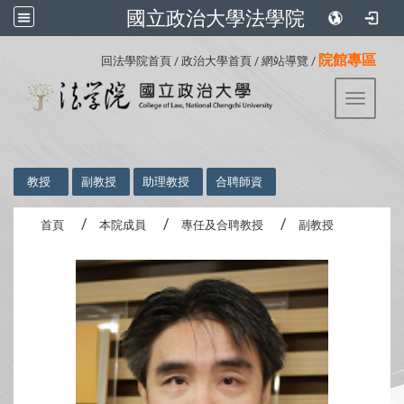
國立政治大學法學院
:::
院館專區
回法學院首頁
/
政治大學首頁
/
網站導覽
/
Toggle 
:::
教授
副教授
助理教授
合聘師資
首頁
本院成員
專任及合聘教授
副教授