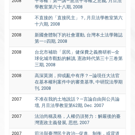
2008
平等權：第一講—憲法平等權之意義, 月旦法
學教室第六十八期, 2008
2008
不直接的「直接民主」？, 月旦法學教室第六
十六期, 2008
2008
新國會體制下的社會運動, 台灣本土法學雜誌
第一○四期, 2008
2008
台北市補助「居民」健保費之義務研析─全
球化城市觀點的解讀, 憲政時代第三十三卷第
三期, 2008
2008
高深莫測，抑或亂中有序？—論現任大法官
在基本權利案件中的審查基準, 中研院法學期
刊, 2008
2007
不准在我的土地說話？—言論自由與公共論
壇, 月旦法學教室第62期, Dec. 2007
2007
法治尚稱及格，人權仍須努力：解嚴後的臺
灣憲政主義發展, 思想, 2007
2007
司法與臺灣民主政治--促進、制衡，或背道