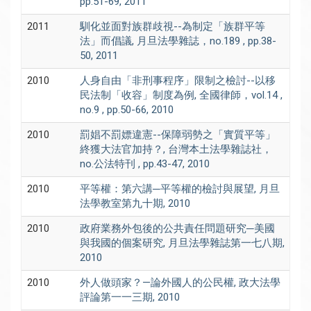
pp.51-69, 2011
2011
馴化並面對族群歧視--為制定「族群平等
法」而倡議, 月旦法學雜誌，no.189 , pp.38-
50, 2011
2010
人身自由「非刑事程序」限制之檢討--以移
民法制「收容」制度為例, 全國律師，vol.14 ,
no.9 , pp.50-66, 2010
2010
罰娼不罰嫖違憲--保障弱勢之「實質平等」
終獲大法官加持？, 台灣本土法學雜誌社，
no.公法特刊 , pp.43-47, 2010
2010
平等權：第六講─平等權的檢討與展望, 月旦
法學教室第九十期, 2010
2010
政府業務外包後的公共責任問題研究─美國
與我國的個案研究, 月旦法學雜誌第一七八期,
2010
2010
外人做頭家？—論外國人的公民權, 政大法學
評論第一一三期, 2010