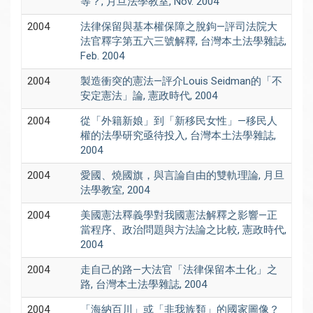
等？, 月旦法學教室, Nov. 2004
2004
法律保留與基本權保障之脫鉤—評司法院大
法官釋字第五六三號解釋, 台灣本土法學雜誌,
Feb. 2004
2004
製造衝突的憲法—評介Louis Seidman的「不
安定憲法」論, 憲政時代, 2004
2004
從「外籍新娘」到「新移民女性」—移民人
權的法學研究亟待投入, 台灣本土法學雜誌,
2004
2004
愛國、燒國旗，與言論自由的雙軌理論, 月旦
法學教室, 2004
2004
美國憲法釋義學對我國憲法解釋之影響—正
當程序、政治問題與方法論之比較, 憲政時代,
2004
2004
走自己的路—大法官「法律保留本土化」之
路, 台灣本土法學雜誌, 2004
2004
「海納百川」或「非我族類」的國家圖像？