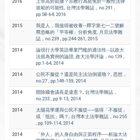
2016
上帝高於凱撒？宗教行為豁免於一般性法律
規範的可能性, 台灣法學雜誌，no.291 ,
pp.58-64, 2016
2015
我是人，我值得被收養--釋字第七一二號解
釋忽略的「平等權」分析角度, 月旦法學雜
誌，no.239 , pp.244-261, 2015
2014
論現行大學英語畢業門檻的適法性--以政大
法規為實例的論證, 政大法學評論，no.139 ,
pp.1-64, 2014
2014
公民不服從？還是民主法治倒退嚕？, 思想，
no.27 , pp.149-159, 2014
2014
開除國會議長是違憲？, 台灣法學雜誌，
no.233 , pp.9-13, 2014
2014
太陽花學運與公民不服從──值得「不服從」
或「抵抗」嗎？, 台灣本土法學雜誌，no.255
, pp.109-114, 2014
2014
「外人」的人身自由與正當程序──析論大法