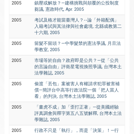
2005
鎮壓或解放？—建構挑戰與顛覆的公投制度
芻議, 憲政時代, Apr. 2005
2005
考試及格才能當臺灣人？--論「外籍配偶」
入籍考試與其法律與社會處境, 北縣成教第二
十六期, 2005
2005
留髮不留頭？—中學髮禁的憲法爭議, 月旦法
學教室, 2005
2005
市場等於自由？政府即是公共？—從「公共
的言論自由」評衛星電視換照爭議, 台灣本土
法學雜誌, 2005
2005
偷渡「丟包」案被害人有權請求犯罪被害補
償—簡評台中高等行政法院一個「把人當人
看」的判決, 台灣本土法學雜誌, 2005
2005
「畫虎不成」加「歪打正著」—從美國經驗
評真調會與釋字第五八五號解釋, 台灣本土法
學雜誌, 2005
2005
行政不只是「執行」，而是「決策」！—行