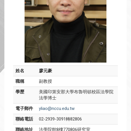
姓名
廖元豪
職稱
副教授
學歷
美國印第安那大學布魯明頓校區法學院
法學博士
電子郵件
yliao@nccu.edu.tw
聯絡電話
02-2939-3091轉82806
聯絡地址
法學院館8樓770806研究室