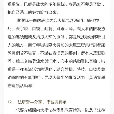
啦啦隊，已經是政大的多年傳統，各系無不卯足了勁，
把自己系上的魅力綻放出來。
啦啦隊一向的表演內容大概包含:舞蹈、舞伴技
巧、金字塔、口號、翻騰、跳躍…等。讓人看的眼花撩
亂的連續翻騰及清涼火辣的服裝，都是競技啦啦隊吸引
人的地方，而每年啦啦隊比賽前的大魔王密集特訓都讓
隊員們苦不堪言，不過在表演完的那刻，所有人眾聲歡
呼，臉上交織著淚水與汗水，心中的感動難以言喻，啦
啦是一種充滿活力的運動，結合體操、特技、口號及舞
蹈編排的有氧運動，展現大學生的青春活力，莫過於舉
辦這類活動囉！
12. 法研營—分享、學習與傳承
想要介紹國內大學法律學系教育體系，以及「法律