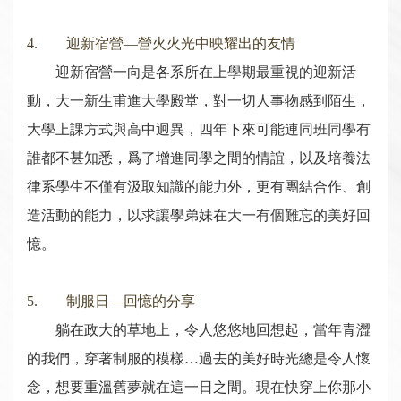
4. 迎新宿營—營火火光中映耀出的友情
迎新宿營一向是各系所在上學期最重視的迎新活
動，大一新生甫進大學殿堂，對一切人事物感到陌生，
大學上課方式與高中迥異，四年下來可能連同班同學有
誰都不甚知悉，爲了增進同學之間的情誼，以及培養法
律系學生不僅有汲取知識的能力外，更有團結合作、創
造活動的能力，以求讓學弟妹在大一有個難忘的美好回
憶。
5. 制服日—回憶的分享
躺在政大的草地上，令人悠悠地回想起，當年青澀
的我們，穿著制服的模樣…過去的美好時光總是令人懷
念，想要重溫舊夢就在這一日之間。現在快穿上你那小