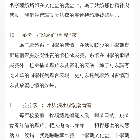
名字陸續烙印在文化盃的獎盃上。為了延續那份精神與
感動，我們決定讓政大法律的聲音持續地被聽見…
10. 系卡—把你的自信唱出來
為了聯絡系上同學的感情，在活動較少的下學期舉
辦這個帶點娛樂性質的卡拉ok競賽。系卡在同學的歌唱
競賽外，也穿插著舞蹈以及戲劇的表演，除了可以讓有
此才華的同學找到舞台表現，更可以達到聯絡同窗情誼
以及放鬆心情的效果。
11. 啦啦隊—汗水與淚水標記著青春
每年校慶前，操場總是擠滿人潮，喊著口號、跳著
青春洋溢的舞蹈、把人拋高…等等，一切都那麼的動感
活力！沒錯，就是啦啦隊比賽，上學期文化盃、下學期