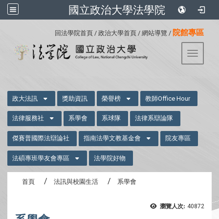
國立政治大學法學院
:::
院館專區
回法學院首頁
/
政治大學首頁
/
網站導覽
/
Toggle 
:::
政大法訊
獎助資訊
榮譽榜
教師Office Hour
法律服務社
系學會
系球隊
法律系辯論隊
傑賽普國際法辯論社
指南法學文教基金會
院友專區
法碩專班學友會專區
法學院好物
首頁
法訊與校園生活
系學會
瀏覽人次:
40872