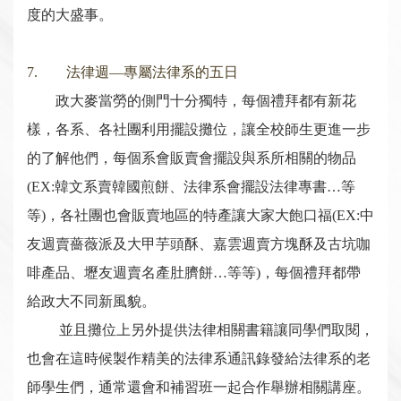
度的大盛事。
7. 法律週—專屬法律系的五日
政大麥當勞的側門十分獨特，每個禮拜都有新花
樣，各系、各社團利用擺設攤位，讓全校師生更進一步
的了解他們，每個系會販賣會擺設與系所相關的物品
(EX:韓文系賣韓國煎餅、法律系會擺設法律專書…等
等)，各社團也會販賣地區的特產讓大家大飽口福(EX:中
友週賣薔薇派及大甲芋頭酥、嘉雲週賣方塊酥及古坑咖
啡產品、壢友週賣名產肚臍餅…等等)，每個禮拜都帶
給政大不同新風貌。
並且攤位上另外提供法律相關書籍讓同學們取閱，
也會在這時候製作精美的法律系通訊錄發給法律系的老
師學生們，通常還會和補習班一起合作舉辦相關講座。