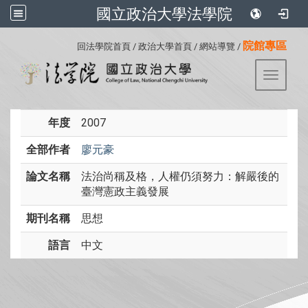
國立政治大學法學院
:::
院館專區
回法學院首頁
/
政治大學首頁
/
網站導覽
/
Toggle 
年度
2007
全部作者
廖元豪
論文名稱
法治尚稱及格，人權仍須努力：解嚴後的
臺灣憲政主義發展
期刊名稱
思想
語言
中文