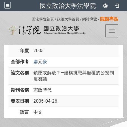
國立政治大學法學院
:::
院館專區
回法學院首頁
/
政治大學首頁
/
網站導覽
/
Toggle 
年度
2005
全部作者
廖元豪
論文名稱
鎮壓或解放？—建構挑戰與顛覆的公投制
度芻議
期刊名稱
憲政時代
發表日期
2005-04-26
語言
中文