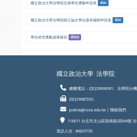
國立政治大學法學院交換學生獎勵申請表
doc
國立政治大學法學院碩士論文學位發表補助申請表
doc
學生研究獎勵成果報告
docx
國立政治大學
法學院
總機電話：(02)29393091、法學院分
(02)29387235
justice@nccu.edu.tw │
聯絡我們
116011 台北市文山區指南路2段64號 
造訪人次 : 40625755