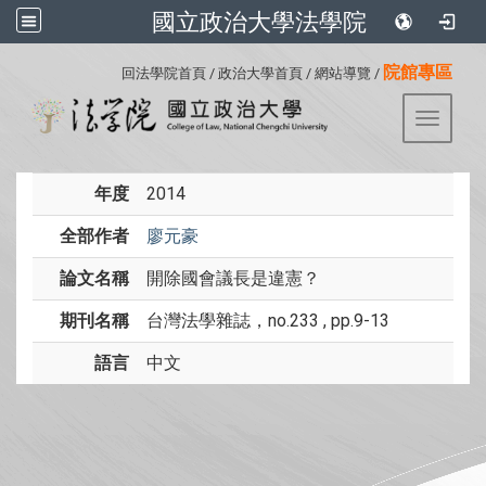
國立政治大學法學院
:::
院館專區
回法學院首頁
/
政治大學首頁
/
網站導覽
/
Toggle 
年度
2014
全部作者
廖元豪
論文名稱
開除國會議長是違憲？
期刊名稱
台灣法學雜誌，no.233 , pp.9-13
語言
中文