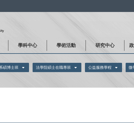
:::
學科中心
學術活動
研究中心
系碩博士班
法學院碩士在職專班
公益服務學程
微