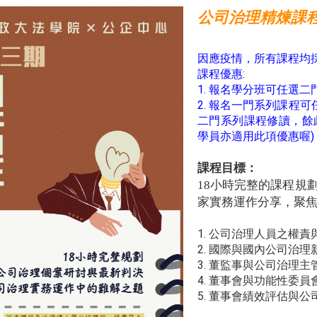
公司治理精煉
因應疫情，所有課程均採
課程優惠:
1. 報名學分班可任選
2. 報名一門系列課程
二門系列課程修讀，餘
學員亦適用此項優惠喔)
課程目標：
18小時完整的課程規
家實務運作分享，聚
1. 公司治理人員之權責
2. 國際與國內公司治
3. 董監事與公司治理
4. 董事會與功能性委
5. 董事會績效評估與