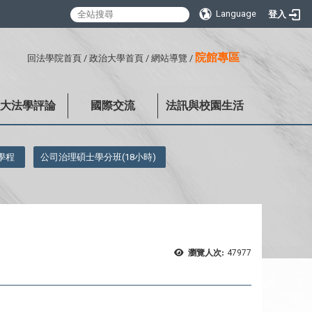
Language
登入
:::
院館專區
回法學院首頁
/
政治大學首頁
/
網站導覽
/
政大法學評論
國際交流
法訊與校園生活
學程
公司治理碩士學分班(18小時)
瀏覽人次:
47977