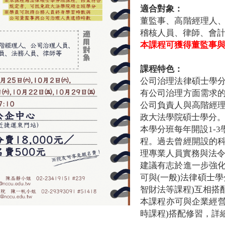
適合對象：
董監事、高階經理人
稽核人員、律師、會
本課程可獲得董監事
課程特色：
公司治理法律碩士學
有公司治理方面需求
公司負責人與高階經
政大法學院碩士學分
本學分班每年開設1-3
程。過去曾經開設的
理專業人員實務與法
建議有志於進一步強
可與(一般)法律碩士
智財法等課程)互相搭
本課程亦可與企業經營
時課程)搭配修習，詳