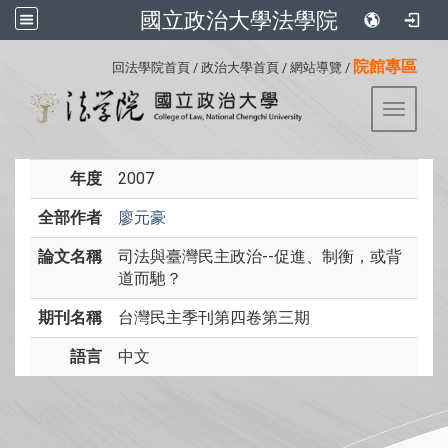
國立政治大學法學院
:::
院館專區
回法學院首頁
/
政治大學首頁
/
網站導覽
/
Toggle 
年度
2007
全部作者
廖元豪
論文名稱
司法與臺灣民主政治--促進、制衡，或背
道而馳？
期刊名稱
台灣民主季刊第四卷第三期
語言
中文