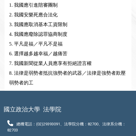
1.
我國應引進陪審團制
2.
我國安樂死應合法化
3.
我國應取消基本工資限制
4.
我國應廢除認罪協商制度
5.
平凡是福／平凡不是福
6.
選擇越多越幸福／越痛苦
7.
我國新聞從業人員應享有拒絕證言權
8.
法律是弱勢者抵抗強勢者的武器／法律是強勢者欺壓
弱勢者的工
國立政治大學
法學院
總機電話：(02)29393091、法學院分機：82700、法律系分機：
82703