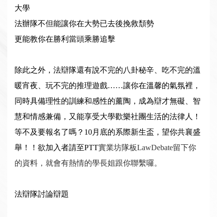
大學
法辦隊不但能讓你在大勢已去後挽救頹勢
更能教你在勝利當頭乘勝追擊
除此之外，法辯隊還有說不完的八卦秘辛、吃不完的溫
暖宵夜、玩不完的推理遊戲……讓你在溫馨的氣氛裡，
同時具備理性的訓練和感性的薰陶，成為辯才無礙、智
慧和情感兼備，又能享受大學歡樂社團生活的法律人！
等不及要報名了嗎？10月底的系際新生盃，望你共襄盛
舉！！欲加入者請至PTT
實業坊隊板LawDebate留下你
的資料，就會有熱情的學長姐跟你聯繫囉。
法辯隊討論辯題