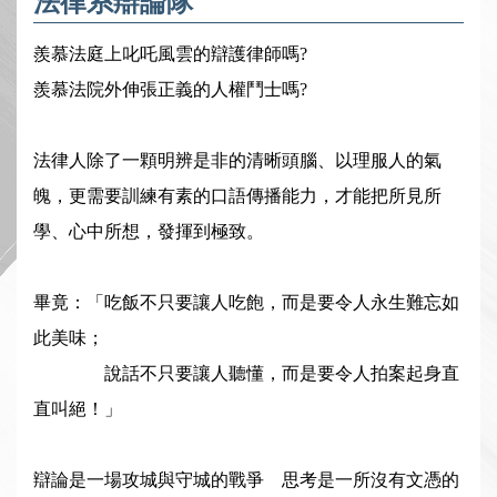
法律系辯論隊
羨慕法庭上叱吒風雲的辯護律師嗎?
羨慕法院外伸張正義的人權鬥士嗎?
法律人除了一顆明辨是非的清晰頭腦、以理服人的氣
魄，更需要訓練有素的口語傳播能力，才能把所見所
學、心中所想，發揮到極致。
畢竟：「吃飯不只要讓人吃飽，而是要令人永生難忘如
此美味；
說話不只要讓人聽懂，而是要令人拍案起身直
直叫絕！」
辯論是一場攻城與守城的戰爭 思考是一所沒有文憑的