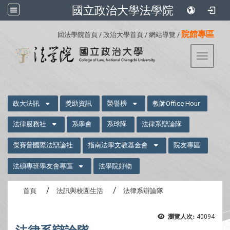
國立政治大學法學院
:::
院館專區
回法學院首頁
/
政治大學首頁
/
網站導覽
/
Toggle 
:::
政大法訊
獎助資訊
榮譽榜
教師Office Hour
法律服務社
系學會
系球隊
法律系辯論隊
傑賽普國際法辯論社
指南法學文教基金會
院友專區
法碩專班學友會專區
法學院好物
首頁
法訊與校園生活
法律系辯論隊
瀏覽人次:
40094