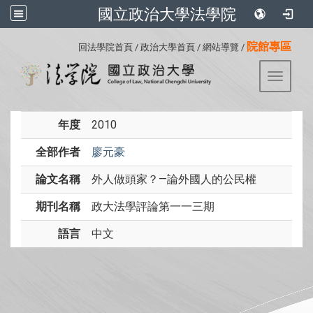
國立政治大學法學院
:::
院館專區
回法學院首頁
/
政治大學首頁
/
網站導覽
/
Toggle 
年度
2010
全部作者
廖元豪
論文名稱
外人做頭家？—論外國人的公民權
期刊名稱
政大法學評論第一一三期
語言
中文