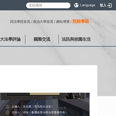
Language
登入
:::
院館專區
回法學院首頁
/
政治大學首頁
/
網站導覽
/
政大法學評論
國際交流
法訊與校園生活