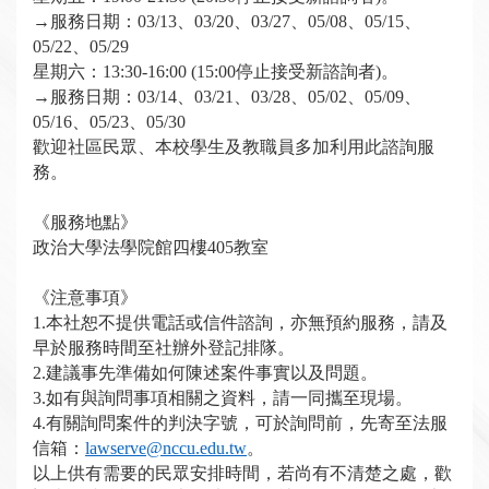
→
服務日期：
03/13、03/20、03/27、05/08、05/15、
05/22、05/29
星期六：
13:30-16:00 (15:00
停止接受新諮詢者
)
。
→
服務日期：
03/14、03/21、03/28、05/02、05/09、
05/16、05/23
、05/30
歡迎社區民眾、本校學生及教職員多加利用此諮詢服
務。
《服務地點》
政治大學法學院館四樓405教室
《注意事項》
1.
本社恕不提供電話或信件諮詢，亦無預約服務，請及
早於服務時間至社辦外登記排隊。
2.
建議事先準備如何陳述案件事實以及問題。
3.
如有與詢問事項相關之資料，請一同攜至現場。
4.
有關詢問案件的判決字號，可於詢問前，先寄至法服
信箱：
lawserve@nccu.edu.tw
。
以上供有需要的民眾安排時間，若尚有不清楚之處，歡