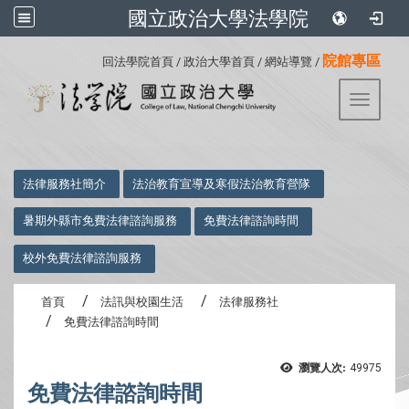
國立政治大學法學院
:::
院館專區
回法學院首頁
/
政治大學首頁
/
網站導覽
/
Toggle 
:::
法律服務社簡介
法治教育宣導及寒假法治教育營隊
暑期外縣市免費法律諮詢服務
免費法律諮詢時間
校外免費法律諮詢服務
首頁
法訊與校園生活
法律服務社
免費法律諮詢時間
瀏覽人次:
49975
免費法律諮詢時間