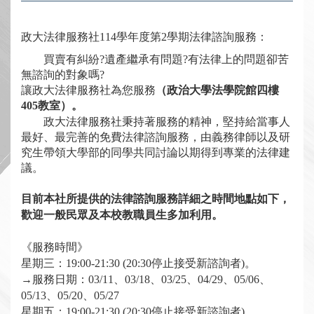
政大法律服務社
114
學年度第
2
學期法律諮詢服務：
買賣有糾紛
?
遺產繼承有問題
?
有法律上的問題卻苦
無諮詢的對象嗎
?
讓政大法律服務社為您服務
（政治大學法學院館四樓
405教室
）。
政大法律服務社秉持著服務的精神，堅持給當事人
最好、最完善的免費法律諮詢服務，由義務律師以及研
究生帶領大學部的同學共同討論以期得到專業的法律建
議。
目前本社所提供的法律諮詢服務詳細之時間地點如下，
歡迎一般民眾及本校教職員生多加利用。
《服務時間》
星期三：
19:00-21:30 (20:30
停止接受新諮詢者
)
。
→
服務日期：
03/11、03/18、03/25、04/29、05/06、
05/13、05/20、05/27
星期五：
19:00-21:30 (20:30
停止接受新諮詢者
)
。