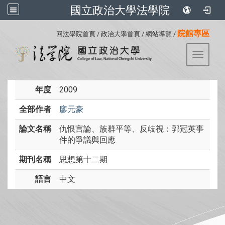
國立政治大學法學院
:::
院館專區
回法學院首頁
/
政治大學首頁
/
網站導覽
/
Toggle 
年度
2009
全部作者
廖元豪
論文名稱
仇恨言論、族群平等、反歧視：郭冠英事
件的爭議與回應
期刊名稱
思想第十二期
語言
中文