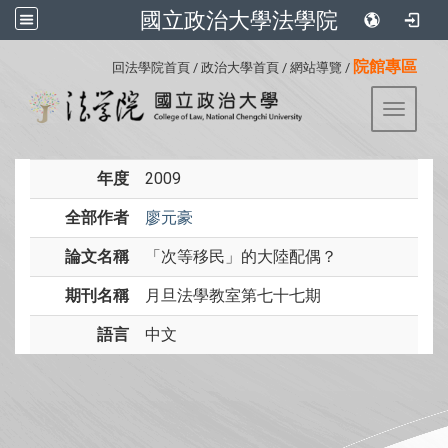
國立政治大學法學院
:::
院館專區
回法學院首頁
/
政治大學首頁
/
網站導覽
/
Toggle 
年度
2009
全部作者
廖元豪
論文名稱
「次等移民」的大陸配偶？
期刊名稱
月旦法學教室第七十七期
語言
中文