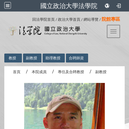
國立政治大學法學院
:::
院館專區
回法學院首頁
/
政治大學首頁
/
網站導覽
/
Toggle 
:::
教授
副教授
助理教授
合聘師資
首頁
本院成員
專任及合聘教授
副教授