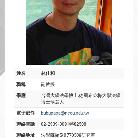
姓名
林佳和
職稱
副教授
學歷
台灣大學法學博士,德國布萊梅大學法學
博士候選人
電子郵件
bubupapa@nccu.edu.tw
聯絡電話
02-2939-3091轉82508
聯絡地址
法學院館5樓770508研究室