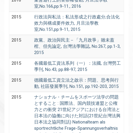
室,No.166,pp.9-11., 2016
2015
行政法與私法：私法形成之行政處分;合法化
效力與構成要件效力, 月旦法學教
室,No.151,pp.9-11, 2015
2015
政黨、政治與民主－「九月政爭」雖未蓋
棺、但先論定, 台灣法學雜誌, No.267, pp.1-3,
2015
2015
各國最低工資法系列（一）：法國, 台灣勞工
季刊, No.43, pp.88-97, 2015
2015
德國最低工資立法之啟示：問題、思考與行
動, 社區發展季刊, No.151, pp.192-203, 2015
2015
ナショナル・チームをスポーツ法学の問題
とすること : 国際法、国内競技連盟と公権
力との衝突 21世紀アジアにおける台湾法と
日本法の協働に向けた対話(21世紀台灣法興
日本法之協同對話) Nationalteam als
sportrechtliche Frage-Spannungsverhaltnis