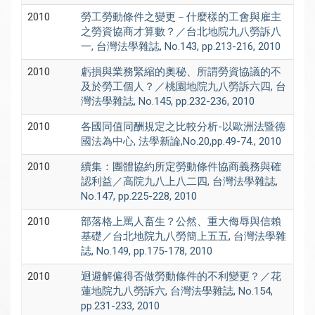
2010
勞工勞動條件之變更－什麼樣的工會與雇主
之勞資協商才算數？／台北地院九八勞訴八
一, 台灣法學雜誌, No.143, pp.213-216, 2010
2010
虧損與業務緊縮的奧秘、所謂勞資協議的不
及於勞工個人？／桃園地院九八勞訴六四, 台
灣法學雜誌, No.145, pp.232-236, 2010
2010
各國同值同酬規定之比較分析-以歐洲法暨德
國法為中心, 法學新論,No.20,pp.49-74., 2010
2010
續集：團體協約所定勞動條件協商義務與確
認利益／高院九八上八二四, 台灣法學雜誌,
No.147, pp.225-228, 2010
2010
部落格上罵人畜生？公然、重大侮辱與信賴
基礎／台北地院九八勞簡上五五, 台灣法學雜
誌, No.149, pp.175-178, 2010
2010
迴避解僱得否做勞動條件的不利變更？／花
蓮地院九八勞訴六, 台灣法學雜誌, No.154,
pp.231-233, 2010