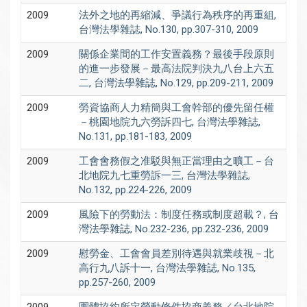
2009
法外之地的再縮減、爭議行為秩序的再重組,
台灣法學雜誌, No.130, pp.307-310, 2009
2009
關係企業間的工作安置義務？最後手段原則
的進一步發展－最高法院判決九八台上六五
二, 台灣法學雜誌, No.129, pp.209-211, 2009
2009
勞資協商人力精簡與工會幹部的優先留任權
－桃園地院九六勞訴四七, 台灣法學雜誌,
No.131, pp.181-183, 2009
2009
工會會務假之准駁與無正當理由之曠工－台
北地院九七重勞訴一三, 台灣法學雜誌,
No.132, pp.224-226, 2009
2009
風險下的勞動法：制度任務或制度超載？, 台
灣法學雜誌, No.232-236, pp.232-236, 2009
2009
慰勞金、工會會員差別待遇與就業歧視－北
高行九八訴十一, 台灣法學雜誌, No.135,
pp.257-260, 2009
2009
團體協約所定勞動條件協商義務／台北地院