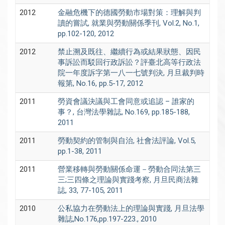
2012
金融危機下的德國勞動市場對策：理解與判
讀的嘗試, 就業與勞動關係季刊, Vol.2, No.1,
pp.102-120, 2012
2012
禁止溯及既往、繼續行為或結果狀態、因民
事訴訟而駁回行政訴訟？評臺北高等行政法
院一年度訴字第一八一七號判決, 月旦裁判時
報第, No.16, pp.5-17, 2012
2011
勞資會議決議與工會同意或追認 – 誰家的
事？, 台灣法學雜誌, No.169, pp.185-188,
2011
2011
勞動契約的管制與自治, 社會法評論, Vol.5,
pp.1-38, 2011
2011
營業移轉與勞動關係命運－勞動合同法第三
三;三四條之理論與實踐考察, 月旦民商法雜
誌, 33, 77-105, 2011
2010
公私協力在勞動法上的理論與實踐, 月旦法學
雜誌,No.176,pp.197-223., 2010