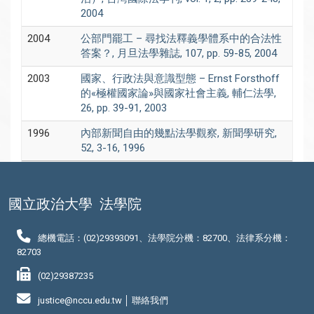
2004
2004
公部門罷工 – 尋找法釋義學體系中的合法性
答案？, 月旦法學雜誌, 107, pp. 59-85, 2004
2003
國家、行政法與意識型態 – Ernst Forsthoff
的«極權國家論»與國家社會主義, 輔仁法學,
26, pp. 39-91, 2003
1996
內部新聞自由的幾點法學觀察, 新聞學研究,
52, 3-16, 1996
國立政治大學
法學院
總機電話：(02)29393091、法學院分機：82700、法律系分機：
82703
(02)29387235
justice@nccu.edu.tw │
聯絡我們