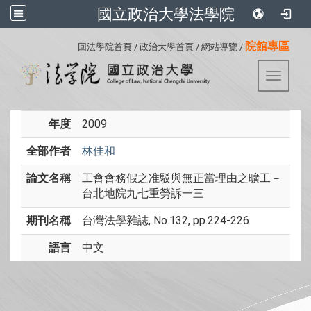
國立政治大學法學院
:::
院館專區
回法學院首頁
/
政治大學首頁
/
網站導覽
/
Toggle 
年度
2009
全部作者
林佳和
論文名稱
工會會務假之准駁與無正當理由之曠工－
台北地院九七重勞訴一三
期刊名稱
台灣法學雜誌, No.132, pp.224-226
語言
中文