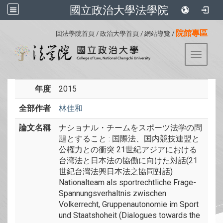
國立政治大學法學院
:::
院館專區
回法學院首頁
/
政治大學首頁
/
網站導覽
/
Toggle 
年度
2015
全部作者
林佳和
論文名稱
ナショナル・チームをスポーツ法学の問
題とすること : 国際法、国内競技連盟と
公権力との衝突 21世紀アジアにおける
台湾法と日本法の協働に向けた対話(21
世紀台灣法興日本法之協同對話)
Nationalteam als sportrechtliche Frage-
Spannungsverhaltnis zwischen
Volkerrecht, Gruppenautonomie im Sport
und Staatshoheit (Dialogues towards the