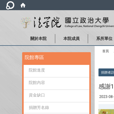
關於本院
本院成員
系所單位
首頁
:::
院館專區
:::
院館進度
捐贈者
院館內容
感謝
資金缺口
2023-08
捐贈芳名錄