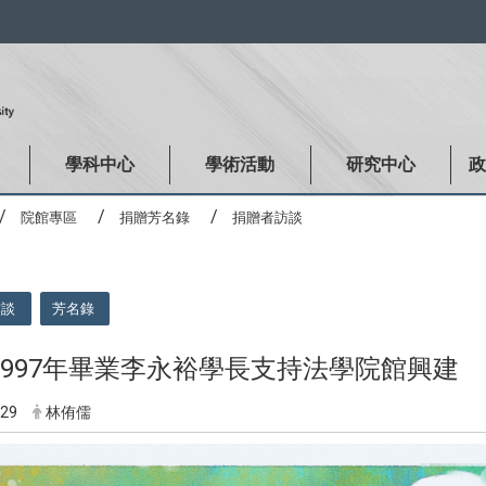
:::
學科中心
學術活動
研究中心
院館專區
捐贈芳名錄
捐贈者訪談
訪談
芳名錄
1997年畢業李永裕學長支持法學院館興建
-29
林侑儒