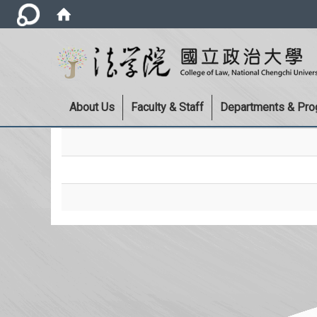
About Us
Faculty & Staff
Departments & Pr