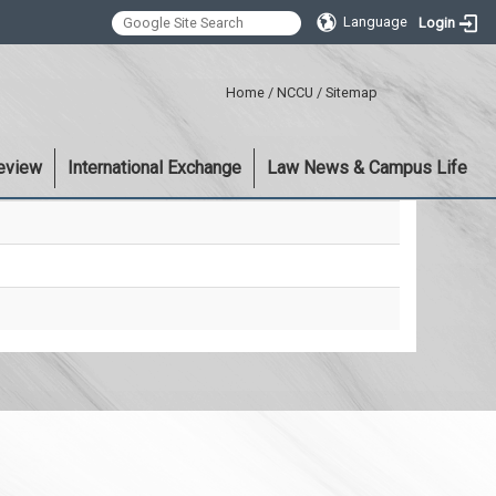
Language
Login
:::
Home
/
NCCU
/
Sitemap
eview
International Exchange
Law News & Campus Life