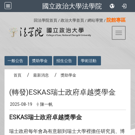
國立政治大學法學院
:::
院館專區
回法學院首頁
/
政治大學首頁
/
網站導覽
/
Toggle 
:::
一般公告
獎助學金
招生公告
學術活動
首頁
最新消息
獎助學金
(轉發)ESKAS瑞士政府卓越獎學金
2025-08-19
陳一帆
ESKAS瑞士政府卓越獎學金
瑞士政府每年會為有意願到瑞士大學裡擔任研究員、博