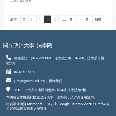
08/29
2019-
最前
2
3
4
5
6
上一頁
下一頁
最後
國立政治大學
法學院
總機電話：(02)29393091、法學院分機：82700、法律系分機：
82703
(02)29387235
justice@nccu.edu.tw │
聯絡我們
116011 台北市文山區指南路2段64號 法學院館7樓
本網站著作權屬於國立政治大學 法學院，請詳見
使用規則
。
建議最佳瀏覽 Microsoft IE 10 以上/Google Chrome/Mozilla Firefox 或
相容W3C網頁標準之瀏覽器