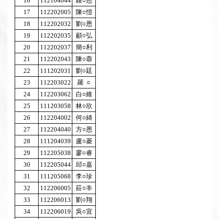
16
112104044
鍾○恩
17
112202005
陳○愷
18
112202032
劉○恩
19
112202035
顧○弘
20
112202037
簡○利
21
112202043
陳○蓉
22
111202031
劉○廷
23
112203022
羅 ○
24
112203062
白○維
25
111203058
林○欣
26
112204002
何○綺
27
112204040
方○恩
28
111204039
盧○菱
29
112205038
廖○睿
30
112205044
邱○嘉
31
111205068
李○珍
32
112206005
莊○丰
33
112206013
劉○翔
34
112206019
吳○宜