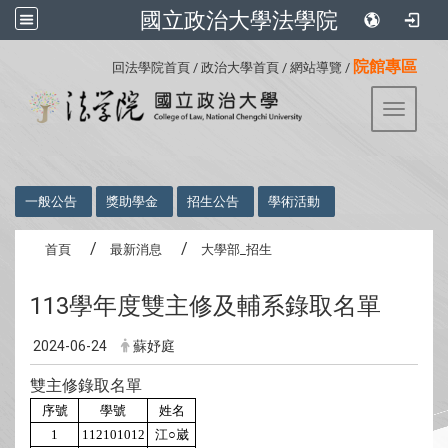
國立政治大學法學院
:::
院館專區
回法學院首頁
/
政治大學首頁
/
網站導覽
/
Toggle 
:::
一般公告
獎助學金
招生公告
學術活動
首頁
最新消息
大學部_招生
113學年度雙主修及輔系錄取名單
2024-06-24
蘇妤庭
雙主修錄取名單
序號
學號
姓名
1
112101012
江○崴