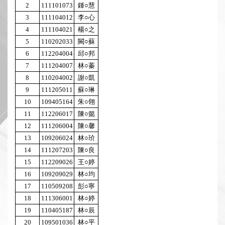
2
111101073
鍾○慧
3
111104012
李○心
4
111104021
楊○之
5
110202033
闕○蘇
6
112204004
邱○邦
7
111204007
林○蓁
8
110204002
謝○凱
9
111205011
蘇○琳
10
109405164
朱○翎
11
112206017
陳○懿
12
111206004
陳○馨
13
109206024
林○玠
14
111207203
陳○良
15
112209026
王○婷
16
109209029
林○均
17
110509208
彭○寧
18
111306001
林○婷
19
110405187
林○辰
20
109501036
林○平