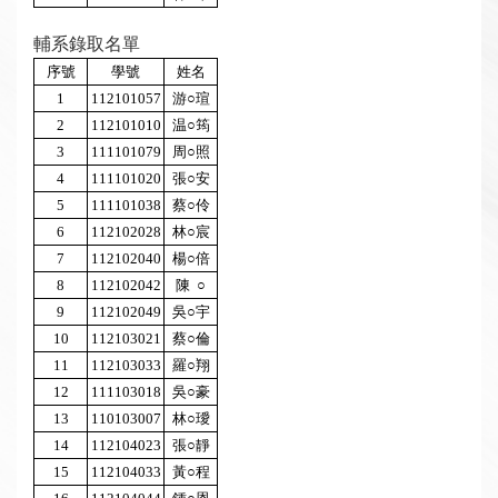
輔系錄取名單
序號
學號
姓名
1
112101057
游○瑄
2
112101010
温○筠
3
111101079
周○照
4
111101020
張○安
5
111101038
蔡○伶
6
112102028
林○宸
7
112102040
楊○倍
8
112102042
陳 ○
9
112102049
吳○宇
10
112103021
蔡○倫
11
112103033
羅○翔
12
111103018
吳○豪
13
110103007
林○璦
14
112104023
張○靜
15
112104033
黃○程