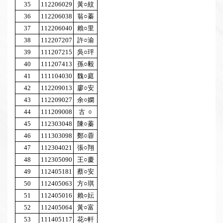
35
112206029
黃○紋
36
112206038
翁○蓁
37
112206040
賴○里
38
112207207
許○渝
39
111207215
吳○玶
40
111207413
孫○毅
41
111104030
魏○庭
42
112209013
廖○安
43
112209027
余○嫻
44
111209008
古 ○
45
112303048
陳○蓁
46
111303098
鄭○蓉
47
112304021
張○翔
48
112305090
王○慶
49
112405181
蔡○安
50
112405063
方○琪
51
112405016
賴○妘
52
112405064
黃○富
53
111405117
花○軒