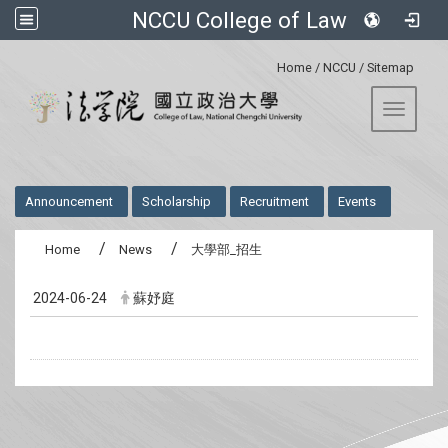
NCCU College of Law
:::
Home
/
NCCU
/
Sitemap
Toggle 
:::
Announcement
Scholarship
Recruitment
Events
Home
News
大學部_招生
2024-06-24
蘇妤庭