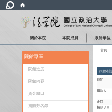
關於本院
本院成員
系所單位
首頁
:::
院館專區
:::
院館進度
捐贈者
時間
院館內容
捐款人
資金缺口
金額
捐贈芳名錄
捐款項目