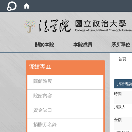
關於本院
本院成員
系所單位
首頁
:::
院館專區
:::
院館進度
捐贈者
時間
院館內容
捐款人
資金缺口
金額
捐贈芳名錄