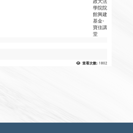
政大法
學院院
館興建
基金-
寶佳講
堂
查看次數:
1802
2023-12-19
2023-10-02
感謝政大法學博士陳樹村學長支持法學院館興建