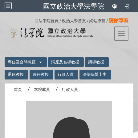
國立政治大學法學院
:::
院館專區
回法學院首頁
/
政治大學首頁
/
網站導覽
/
Toggle 
:::
專任及合聘教授
講座及名譽教授
榮譽教授
退休教授
兼任教授
行政人員
法學院博士生
首頁
本院成員
行政人員