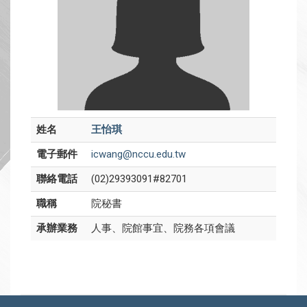
姓名
王怡琪
電子郵件
icwang@nccu.edu.tw
聯絡電話
(02)29393091#82701
職稱
院秘書
承辦業務
人事、院館事宜、院務各項會議