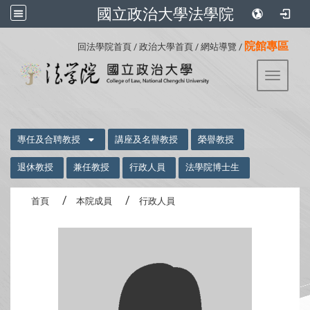
國立政治大學法學院
:::
院館專區
回法學院首頁
/
政治大學首頁
/
網站導覽
/
Toggle 
:::
專任及合聘教授
講座及名譽教授
榮譽教授
退休教授
兼任教授
行政人員
法學院博士生
首頁
本院成員
行政人員