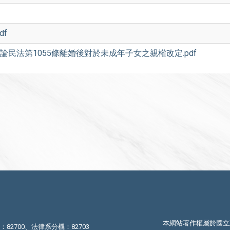
df
論民法第1055條離婚後對於未成年子女之親權改定.pdf
本網站著作權屬於國立
機：82700、法律系分機：82703