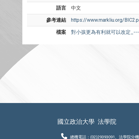
語言
中文
參考連結
https://www.markliu.org/BIC2.p
檔案
對小孩更為有利就可以改定_---
國立政治大學
法學院
總機電話：(02)29393091、法學院分