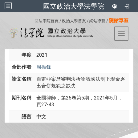
國立政治大學法學院
:::
院館專區
回法學院首頁
/
政治大學首頁
/
網站導覽
/
Toggle 
年度
2021
全部作者
周振鋒
論文名稱
自雷亞案歷審判決析論我國法制下現金逐
出合併規範之缺失
期刊名稱
全國律師，第25卷第5期，2021年5月，
頁27-43
語言
中文