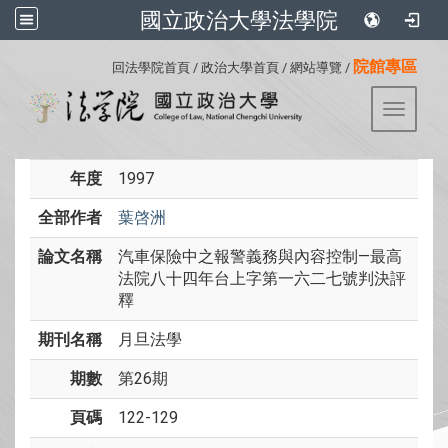
國立政治大學法學院
:::
院館專區
回法學院首頁
/
政治大學首頁
/
網站導覽
/
Toggle 
年度
1997
全部作者
葉啓洲
論文名稱
汽車保險中之報警義務與內容控制—最高
法院八十四年台上字第一六二七號判決評
釋
期刊名稱
月旦法學
期數
第26期
頁碼
122-129