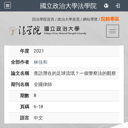
國立政治大學法學院
:::
院館專區
回法學院首頁
/
政治大學首頁
/
網站導覽
/
Toggle 
年度
2021
全部作者
林佳和
論文名稱
查訪潛在的足球流氓？一個警察法的觀察
期刊名稱
全國律師
期數
8
頁碼
6-18
語言
中文