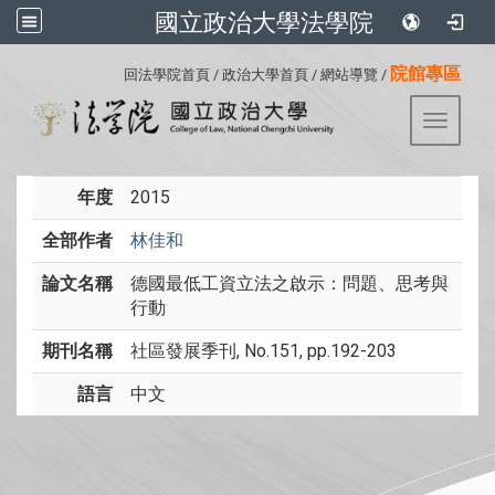
國立政治大學法學院
:::
院館專區
回法學院首頁
/
政治大學首頁
/
網站導覽
/
Toggle 
年度
2015
全部作者
林佳和
論文名稱
德國最低工資立法之啟示：問題、思考與
行動
期刊名稱
社區發展季刊, No.151, pp.192-203
語言
中文