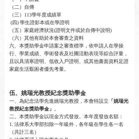
（二）自傳
（三）113學年度成績單
(
四) 學生證影本或在學證明
（五）家庭經濟狀況(證明文件或於自傳中說明)
（六）其他有助於本會審查之資料
六、本獎助學金申請案之審查標準，依申請人在學操
行、學業成績、學術發表及社團活動表現等綜合評量，
且以具清寒證明、低收入戶證明、或其他書面資料足證
家庭生活艱困者優先考量。
伍、姚瑞光教授紀念獎助學金
一、
為紀念法學先進
姚瑞光教授，本會特設立
「姚瑞光
教授紀念獎助學金」
。
二、本獎助學金以現金方式發放。本年度發放名額：
1.
法律系大學部扣除一年級外，各年級在學生各一名
（共計三名）