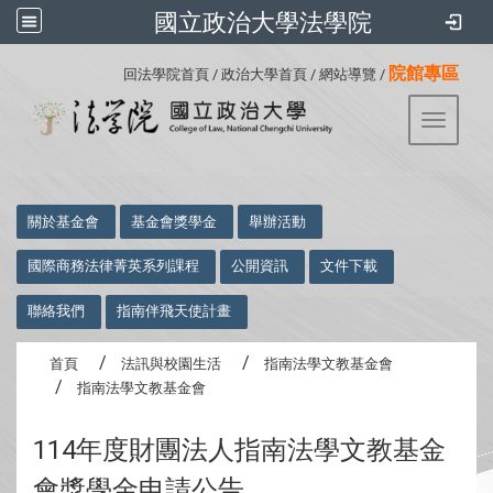
國立政治大學法學院
:::
院館專區
回法學院首頁
/
政治大學首頁
/
網站導覽
/
Toggle 
:::
關於基金會
基金會獎學金
舉辦活動
國際商務法律菁英系列課程
公開資訊
文件下載
聯絡我們
指南伴飛天使計畫
首頁
法訊與校園生活
指南法學文教基金會
指南法學文教基金會
114年度財團法人指南法學文教基金
會獎學金申請公告