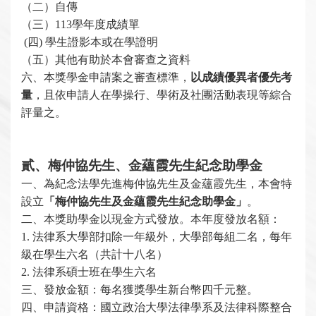
（二）自傳
（三）113學年度成績單
(
四) 學生證影本或在學證明
（五）其他有助於本會審查之資料
六、本獎學金申請案之審查標準，
以成績優異者優先考
量
，且依申請人在學操行、學術及社團活動表現等綜合
評量之。
貳、梅仲協先生、金蘊霞先生紀念助學金
一、
為紀念法學先進
梅仲協先生及金蘊霞先生，本會特
設立
「梅仲協先生及金蘊霞先生紀念助學金」
。
二、本獎助學金以現金方式發放。本年度發放名額：
1.
法律系大學部扣除一年級外，大學部每組二名，每年
級在學生六名（共計十八名）
2.
法律系碩士班在學生六名
三、發放金額：每名獲獎學生新台幣四千元整。
四、申請資格：國立政治大學法律學系及法律科際整合