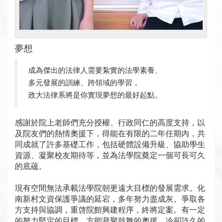
夢想
成為傑出的法律人需要紮實的法學素養、
多元發展的訓練、跨領域的學習，
政大法律系將是你實現夢想的最好起點。
感謝於院上老師們充分授權、行政同仁的高度支持，以
及院友們的熱情奧援下，得能在有限的二年任期內，共
同成就了許多基礎工作，包括硬體設備升級、協助學生
資源、凝聚校友期待等，並為法學院奠定一個可長可久
的底蘊。
現有空間無法承載法學院朝更遠大目標的發展需求。化
南新村文資保護爭議的延宕，多年努力盡成灰。爭取各
方支持與協調，重啓院館興建程序，終將定案。有一定
的努力堅定的目標，方能凝聚鼓舞的奧援，冷卻許久的