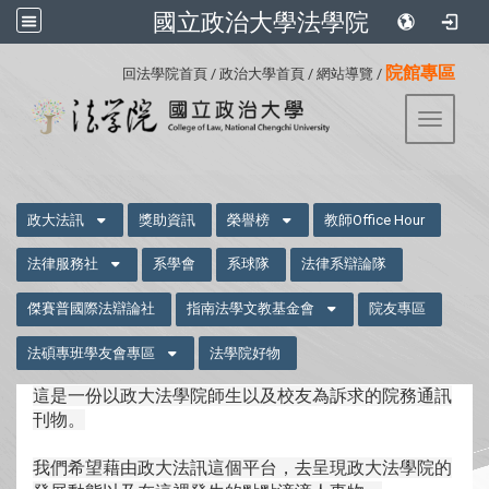
國立政治大學法學院
:::
院館專區
回法學院首頁
/
政治大學首頁
/
網站導覽
/
Toggle 
:::
政大法訊
獎助資訊
榮譽榜
教師Office Hour
法律服務社
系學會
系球隊
法律系辯論隊
傑賽普國際法辯論社
指南法學文教基金會
院友專區
法碩專班學友會專區
法學院好物
這是一份以政大法學院師生以及校友為訴求的院務通訊
刊物。
我們希望藉由政大法訊這個平台，去呈現政大法學院的