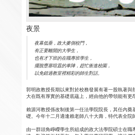
夜景
夜幕低垂，政大麥側校門，
有正要離開的大學生，
也有才下班的在職專班學生，
擺脫壅塞喧囂的車陣，趕忙衝進校園，
以免錯過教室裡精彩的師生對話。
郭明政教授長期以來對於校務發展有著一股執著與
大在既有厚實的基礎底蘊上，經由他的帶領能有更
賴源河教授係改制後第一任法學院院長，其任內奠
礎。今年十二月適逢賴老師八十大壽，特代表全院
由一群頭角崢嶸學生所組成的政大法學院碩士在職