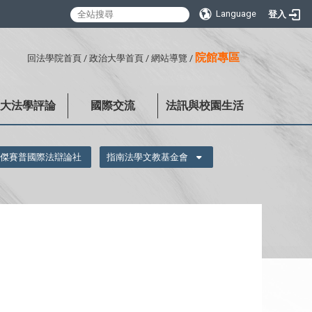
Language
登入
:::
院館專區
回法學院首頁
/
政治大學首頁
/
網站導覽
/
政大法學評論
國際交流
法訊與校園生活
傑賽普國際法辯論社
指南法學文教基金會