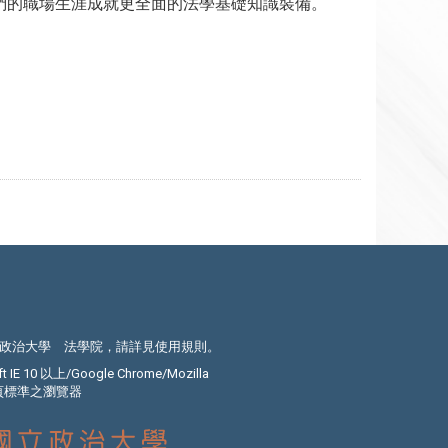
們的職場生涯成就更全面的法學基礎知識裝備。
政治大學 法學院，請詳見
使用規則
。
E 10 以上/Google Chrome/Mozilla
C網頁標準之瀏覽器