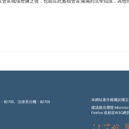
在豐富職場歷練之後，也能在此蓄積豐富滿滿的法學知識，為他
本網站著作權屬於國立
機：82700、法律系分機：82703
建議最佳瀏覽 Microsoft I
Firefox 或相容W3