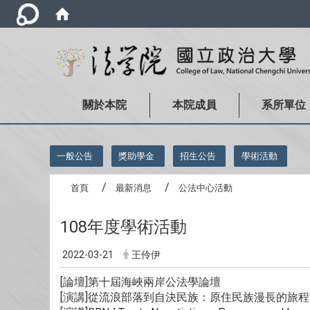
關於本院
本院成員
系所單位
:::
一般公告
獎助學金
招生公告
學術活動
首頁
最新消息
公法中心活動
108年度學術活動
2022-03-21
王伶伊
[論壇]第十屆海峽兩岸公法學論壇
[演講]從流浪部落到自決民族：原住民族漫長的旅程