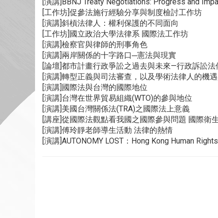
[演講]BBNJ Treaty Negotiations: Progress and Impa
[工作坊]促參法施行經驗分享與制度檢討工作坊
[演講]斜槓法律人：權利保護的不同面向
[工作坊]國立政治大學法律系 國際法工作坊
[演講]檢察官與律師的刑事角色
[演講]兩岸關係的十字路口─憲法與現實
[論壇]都市計畫行政爭訟之過去與未來—行政訴訟
[演講]轉型正義與司法審查，以及學術法律人的機
[演講]國際法與台灣的國際地位
[演講]台灣在世界貿易組織(WTO)的參與地位
[演講]美國台灣關係法(TRA)之國際法上意義
[講座]從國際法觀點看我國之國際參與問題 國際
[演講]傅玲靜老師導生活動 法律的熱情
[演講]AUTONOMY LOST：Hong Kong Human Rights and 