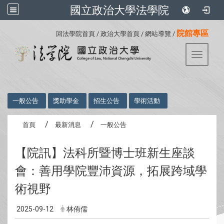
國立政治大學法學院
:::
院館專區
回法學院首頁
/
政治大學首頁
/
網站導覽
/
Toggle 
:::
一般公告
獎助學金
招生公告
學術活動
首頁
最新消息
一般公告
【院訊】法科所暨博士班新生座談
會：善用學院豐沛資源，拓展跨域學
術視野
2025-09-12
林侑儒