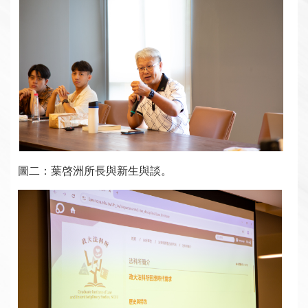
圖二：葉啓洲所長與新生與談。