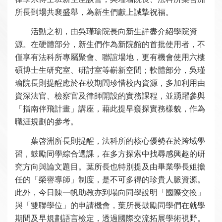
所長到場共襄盛舉，為新生們獻上誠摯祝福。
活動之初，由吳瑾瑜院長向新生詳盡介紹學院資
源。在硬體部分，新生們作為新院館的首批使用者，不
僅享有法科所專屬聚會、聯誼場地，更有機會使用六樓
碩博士生研究室、研討室等嶄新空間；軟體部分，吳瑾
瑜院長則提醒應於在校期間珍惜校內資源，多加利用由
資深法官、檢察官及律師開設的實務課程，並踴躍參與
「指南伴飛計畫」講座，藉此提早窺探實務樣貌，作為
職涯規劃的參考。
葉啓洲所長則提醒，法科所的核心優勢在於跨域學
習，鼓勵同學綜合選課，在多方探索中找尋感興趣的研
究方向與論文題目。葉所長也特別提及由畢業學長姐擔
任的「榮譽導師」制度，是不可多得的珍貴人脈資源。
此外，今日陳一帆助教亦到場向同學說明「國際交換」
與「雙聯學位」的申請機會，葉所長鼓勵同學們在就學
期間及早規劃語言檢定，透過國際交流拓展學術視野。