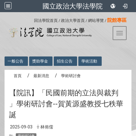
國立政治大學法學院
:::
院館專區
回法學院首頁
/
政治大學首頁
/
網站導覽
/
Toggle 
:::
一般公告
獎助學金
招生公告
學術活動
首頁
最新消息
學術研討會
【院訊】「民國前期的立法與裁判
」學術研討會--賀黃源盛教授七秩華
誕
2025-09-03
林侑儒
學術研討會