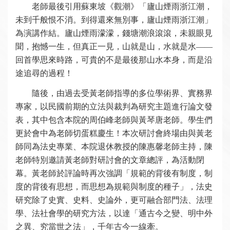
老師最後引用蘇東坡《觀潮》「廬山煙雨浙江潮，
未到千般恨不消。到得還來無別事，廬山煙雨浙江潮」
為演講作結。廬山煙雨濛濛，錢塘潮浪滾滾，未親眼見
聞，抱憾一生，但真正一見，山就是山，水就是水――
回首學思來時路，可貴的不是最後那山水本身，而是沿
途追尋的過程！
隨後，由過去受黃老師指導的多位學術界、實務界
專家，以民國前期的立法與裁判為研究主題進行論文發
表，其中包含本院的周伯峰老師與黃琴唐老師。學生們
更於會中為老師切蛋糕慶生！本次研討會終場由與黃老
師同為法史專業、本院退休教授的陳惠馨老師主持，陳
老師特別邀請黃老師對研討會的文章總評，為活動閉
幕。黃老師於評論時再次強調「規範的背後有制度，制
度的背後有思想，而思想為規範與制度的種子」，法史
研究除了史實、史料、史論外，更可融合部門法、法理
學、法社會學的研究方法，以達「通古今之變、明中外
之異、究當世之法」，千年古今一線牽。