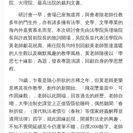
院、大理院、最高法院的裁判文書。
研討會一早，會場已座無虛席，與會者除老師任教
多年的門生外，亦有諸多擁有法學、史學、文學專業的
海內外嘉賓慕名而至。本次研討會先由法學院吳瑾瑜院
長與許政賢前院長的致詞開場，吳院長並代表法學院向
黃老師獻花祝壽。兩任院長均特別回顧黃老師豁達溫暖
的人生觀以及幽默風趣的教學風格。黃老師隨後以「學
思七十緣影」為題，發表專題演講，回顧自身的學思歷
程。
70歲，乍看是隨心所欲的古稀之年，但黃老師更樂
意將其視作教學、創作的新開始。「飛花墜葉當中，可
作因緣觀」，老師以此開端，回首過去的經歷。老師自
嘲，大學法制史課堂上正值昏昏欲睡時，偶然聽聞「春
秋折獄」（漢代執法者慣引《春秋》等儒家經義解釋並
適用法律）四字，就此因緣起現，開展對法史的興趣，
不知不覺間延續至今仍運筆不輟，日撰2000餘字。老師