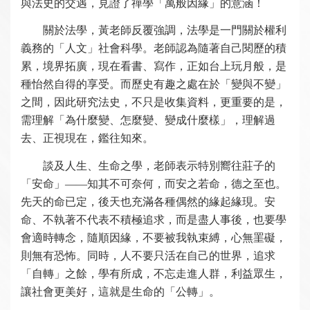
與法史的交遇，見證了禪學「萬般因緣」的意涵！
關於法學，黃老師反覆強調，法學是一門關於權利
義務的「人文」社會科學。老師認為隨著自己閱歷的積
累，境界拓廣，現在看書、寫作，正如台上玩月般，是
種怡然自得的享受。而歷史有趣之處在於「變與不變」
之間，因此研究法史，不只是收集資料，更重要的是，
需理解「為什麼變、怎麼變、變成什麼樣」，理解過
去、正視現在，鑑往知來。
談及人生、生命之學，老師表示特別嚮往莊子的
「安命」――知其不可奈何，而安之若命，德之至也。
先天的命已定，後天也充滿各種偶然的緣起緣現。安
命、不執著不代表不積極追求，而是盡人事後，也要學
會適時轉念，隨順因緣，不要被我執束縛，心無罣礙，
則無有恐怖。同時，人不要只活在自己的世界，追求
「自轉」之餘，學有所成，不忘走進人群，利益眾生，
讓社會更美好，這就是生命的「公轉」。