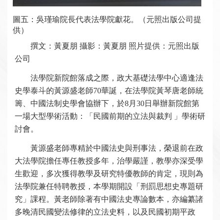
圖五：吳瑾瑜院長代表法學院獻花。（元照出版公司提
供）
撰文：黃夏朋 攝影：黃夏朋 照片提供：元照出版
公司
法學院新院館落成之際，政大基礎法學中心適逢法
史學泰斗的黃源盛老師70華誕，在法學院黃琴唐老師統
籌、中國法制史學會協辦下，於8月30日舉辦新院館第
一場大型學術活動：「民國前期的立法與裁判 」學術研
討會。
黃源盛老師專精於中國法史與刑事法，榮退前在政
大法學院擔任專任教授多年，治學嚴謹，教學亦深受學
生歡迎，多次獲得教學及研究特優教師的肯定，現則為
法學院兼任特聘教授，本學期開設「刑罰思想史專題研
究」課程。黃老師除著有中國法史專論數本，亦編纂諸
多晚清民國變法修律的立法史料，以及民國初期平政