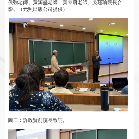
俊強老師、黃源盛老師、黃琴唐老師、吳瑾瑜院長合
影。（元照出版公司提供）
圖二：許政賢前院長致詞。