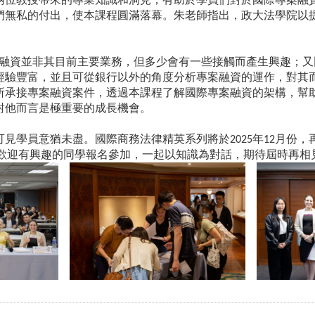
們無私的付出，使本課程圓滿落幕。朱老師指出，政大法學院以
融資並非其目前主要業務，但多少會有一些接觸而產生興趣；又
經驗豐富，並且可從銀行以外的角度分析專案融資的運作，對其
所承接專案融資案件，透過本課程了解國際專案融資的架構，幫
對他而言是極重要的成長機會。
可見學員意猶未盡。國際商務法律精英系列將於
年
月份，
2025
12
歡迎有興趣的同學報名參加，一起以知識為對話，期待屆時再相