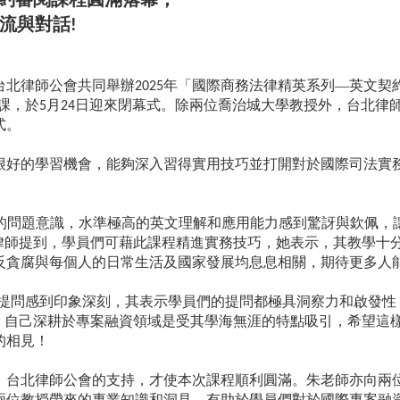
流與對話
!
台北律師公會共同舉辦
年「國際商務法律精英系列—英文契
2025
課，於
月
日迎來閉幕式。除兩位喬治城大學教授外，台北律
5
24
式。
很好的學習機會，能夠深入
習得實用技巧並打開對於國際司法實
的問題意識，水準極高的英文理解和應用能力感到驚訝與欽佩，
律師提到，學員們可藉此課程精進實務技巧，她表示，其教學十
反貪腐與每個人的日常生活及國家發展均息息相關，期待更多人
提問感到印象深刻，其表示學員們的提問都極具洞察力和啟發性
，自己深耕於專案融資領域是受其學海無涯的特點吸引，希望這
的相見！
，台北律師公會的支持，才使本次課程順利圓滿。朱老師亦向兩
兩位教授帶來的專業知識和洞見，有助於學員們對於國際專案融