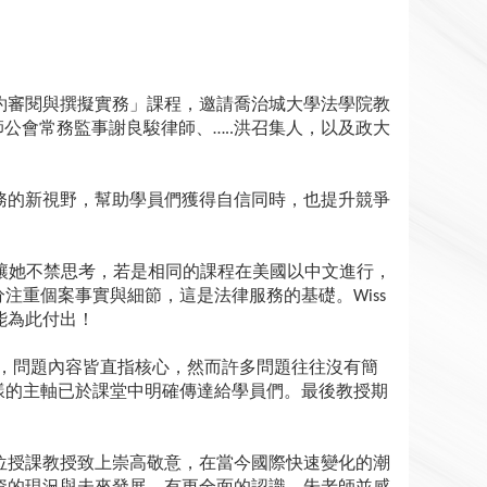
約審閱與撰擬實務」課程，邀請喬治城大學法學院教
師公會常務監事謝良駿律師、
洪召集人，以及政大
…..
務的新視野，幫助學員們獲得自信同時，也提升競爭
讓她不禁思考，若是相同的課程在美國以中文進行，
分注重個案事實與細節，這是法律服務的基礎。
Wiss
能為此付出！
，問題內容皆直指核心，然而許多問題往往沒有簡
樣的主軸已於課堂中明確傳達給學員們。最後教授期
位授課教授致上崇高敬意，在當今國際快速變化的潮
資的現況與未來發展，有更全面的認識。朱老師並感