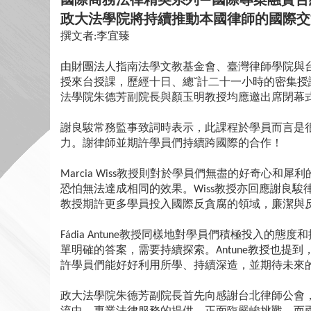
—
政大法學院將持續推動本國律師的國際交
撰文者
李宜臻
:
由財團法人指南法學文教基金會、臺灣律師學院與
授來台授課，歷經十日、總ˇ計二十一小時的密集授
法學院朱德芳副院長與顏玉明教授均應邀出席閉幕
謝良駿常務監事致詞時表示，此課程於學員而言是
力。謝律師並期許學員們持續跨國際的合作！
教授則對於學員們無盡的好奇心和犀利
Marcia Wiss
恐怕無法達成相同的效果。
教授亦回應謝良駿
Wiss
教授期許更多學員投入國際反貪腐的領域，廉潔與
教授同樣地對學員們積極投入的態度和
Fádia Antune
單明確的答案，需要持續探索。
教授也提到
Antune
許學員們能好好利用所學、持續深造，並期待未來
政大法學院朱德芳副院長首先向感謝台北律師公會
流中，專業法律服務的提供，正面臨嚴峻挑戰，而