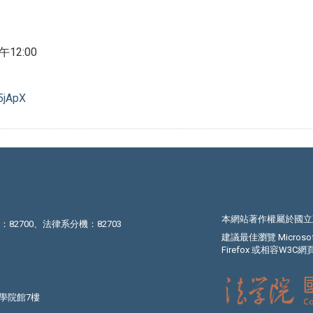
午12:00
L5jApX
本網站著作權屬於國立
機：82700、法律系分機：82703
建議最佳瀏覽 Microsoft I
Firefox 或相容W3
法學院館7樓