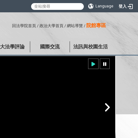
Language
登入
:::
院館專區
回法學院首頁
/
政治大學首頁
/
網站導覽
/
政大法學評論
國際交流
法訊與校園生活