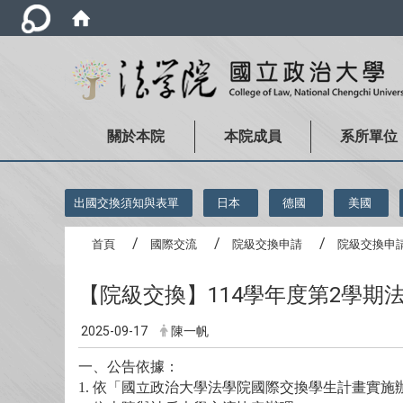
關於本院
本院成員
系所單位
:::
出國交換須知與表單
日本
德國
美國
首頁
國際交流
院級交換申請
院級交換申
【院級交換】114學年度第2學
2025-09-17
陳一帆
一、公告依據：
1.
依「國立政治大學法學院國際交換學生計畫實施