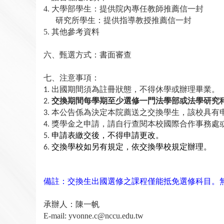
4.
大學部學生：提供院內專任教師推薦信一封
研究所學生：提供指導教授推薦信一封
5.
其他參考資料
六、甄選方式：書面審查
七、注意事項：
出國期間須為註冊狀態，不得休學或辦理畢業。
1.
交換期間每學期至少選修一門法學部或法學研究
2.
本公告係為決定本院薦送之交換學生，該校具有
3.
獎學金之申請，請自行查閱本校國際合作事務處
4.
申請表繳交後，不得申請更改。
5.
交換學校如另有規定，依交換學校規定辦理。
6.
備註：交換生出國選修之課程僅能抵免選修科目。
承辦人：陳一帆
E-mail: yvonne.c@nccu.edu.tw