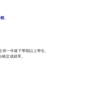
0
前
。
士班一年級下學期以上學生。
福
)
檢定成績單。
：