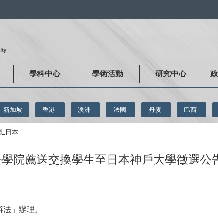
:::
學科中心
學術活動
研究中心
新加坡
香港
澳洲
法國
丹麥
巴西
請_日本
期法學院薦送交換學生至日本神戶大學徵選公
辦法」辦理。