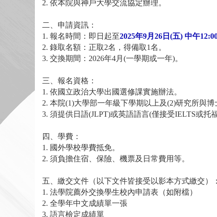
2.
依本院與神戶大學交流協定辦理。
二、申請資訊：
1.
報名時間：即日起至
2025
年
9
月
26
日
(
五
)
中午
12:0
2.
錄取名額：正取
2
名，得備取
1
名。
3.
交換期間：
2026
年
4
月
(
一學期或一年
)
。
三、報名資格：
1.
依國立政治大學出國選修課實施辦法。
2.
本院
(1)
大學部一年級下學期以上及
(2)
研究所與博
3.
須提供日語
(JLPT)
或英語語言
(
僅接受
IELTS
或托
四、學費：
1.
國外學校學費抵免。
2.
須負擔住宿、保險、機票及日常費用等。
五、繳交文件（以下文件皆接受以影本方式繳交）
1.
法學院薦外交換學生校內申請表（如附檔）
2.
全學年中文成
績單一張
3.
語言檢定成績單