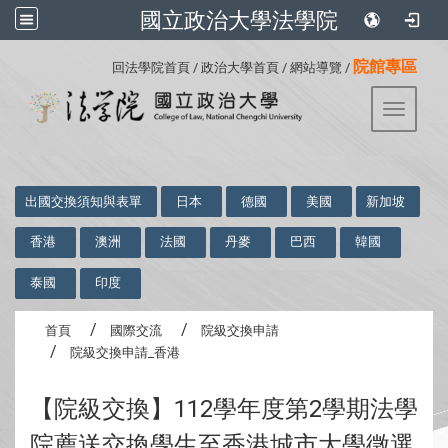
國立政治大學法學院
:::
院館專區
回法學院首頁
/
政治大學首頁
/
網站導覽
/
Toggle 
:::
出國交換須知與表單
日本
德國
美國
新加坡
香港
澳洲
法國
丹麥
巴西
韓國
泰國
印度
首頁
國際交流
院級交換申請
院級交換申請_香港
【院級交換】112學年度第2學期法學
院薦送交換學生至香港城市大學徵選