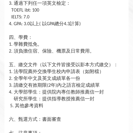
通過下列任一項英文檢定：
3.
TOEFL ibt: 100
IELTS: 7.0
以上
以
總分
計算
4. GPA: 3.0
(
GPA
4.3
)
四、學費：
學雜費抵免。
1.
須負擔住宿、保險、機票及日常費用。
2.
五、繳交文件（以下文件皆接受以影本方式繳交）：
法學院薦外交換學生校內申請表（如附檔）
1.
全學年中文及英文成績單各一份
2.
請繳交有效期限
年
內之語言檢定成績單
3.
(2
)
大學部學生：提供院內專任教師推薦信一封
4.
研究所學生：提供指導教授推薦信一封
其他參考資料
5.
六、甄選方式：書面審查
七、注意事項：