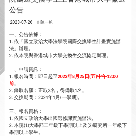
公告
2023-07-26
陳一帆
一、公告依據：
依「國立政治大學法學院國際交換學生計畫實施辦
1.
法」辦理。
依本院與香港城市大學交換生交流協定辦理。
2.
二、申請資訊：
報名時間：即日起至
年
月
日
五
中午
1.
2023
8
25
(
)
12:00
前
。
錄取名額：正取
名，得備取
名。
2.
2
1
交換期間：
年
月
一學期
。
3.
2024
1
(
)
三、報名資格：
依國立政治大學出國選修課實施辦法。
1.
本院
大學部二年級下學期以上及
研究所一年級下
2.
(1)
(2)
學期以上學生。