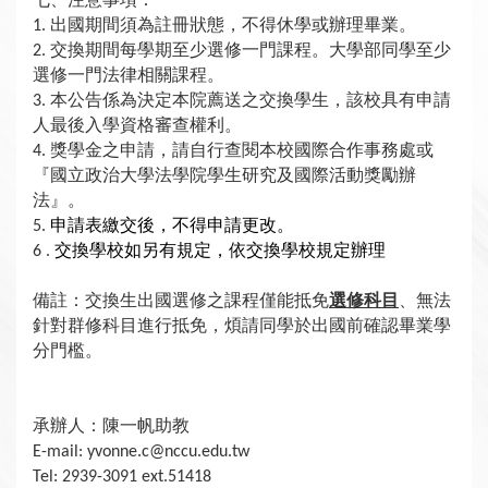
出國期間須為註冊狀態，不得休學或辦理畢業。
1.
交換期間每學期至少選修一門課程。大學部同學至少
2.
選修一門法律相關課程。
本公告係為決定本院薦送之交換學生，該校具有申請
3.
人最後入學資格審查權利。
獎學金之申請，請自行查閱本校國際合作事務處或
4.
『國立政治大學法學院學生研究及國際活動獎勵辦
法』。
申請表繳交後，不得申請更改。
5.
交換學校如另有規定，依交換學校規定辦理
6 .
備註：交換生出國選修之課程僅能抵免
選修科目
、無法
針對群修科目進行抵免，煩請同學於出國前確認畢業學
分門檻。
承辦人：陳一帆助教
E-mail: yvonne.c@nccu.edu.tw
Tel: 2939-3091 ext.51418