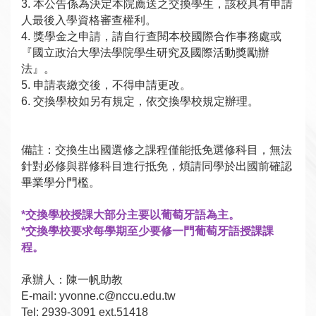
3.
本公告係為決定本院薦送之交換學生，該校具有申請
人最後入學資格審查權利。
4.
獎學金之申請，請自行查閱本校國際合作事務處或
『國立政治大學法學院學生研究及國際活動獎勵辦
法』。
5.
申請表繳交後，不得申請更改。
6.
交換學校如另有規定，依交換學校規定辦理。
備註：交換生出國選修之課程僅能抵免選修科目，無法
針對必修與群修科目進行抵免，煩請同學於出國前確認
畢業學分門檻。
*
交換學校授課大部分主要以葡萄牙語為主。
*
交換學校要求每學期至少要修一門葡萄牙語授課課
程。
承辦人：陳一帆助教
E-mail: yvonne.c@nccu.edu.tw
Tel: 2939-3091 ext.51418