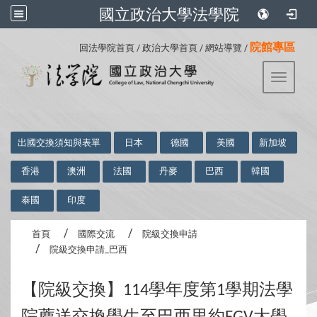
國立政治大學法學院
:::
院館專區
回法學院首頁
/
政治大學首頁
/
網站導覽
/
Toggle 
:::
出國交換須知與表單
日本
德國
美國
新加坡
香港
澳洲
法國
丹麥
巴西
韓國
泰國
印度
首頁
國際交流
院級交換申請
院級交換申請_巴西
【院級交換】
學年度第
學期法學
114
1
院薦送交換學生至巴西里約
大學