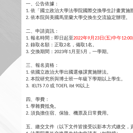
一、公告依據：
依「國立政治大學法學院國際交換學生計畫實施
1.
依本院與美國馬里蘭大學交換生交流協定辦理。
2.
二、申請資訊：
報名時間：即日起至
年
月
日
五
中午
1.
2022
9
23
(
)
12:00
錄取名額：正取
名，備取
名。
2.
2
1
交換期間：
年
月至
月，一學期。
3.
2023
1
5
三、報名資格：
依國立政治大學出國選修課實施辦法。
1.
本院研究所與博士班一年級下學期以上學生。
2.
或
以上
3. IELTS 7.0
TOEFL ibt 90
四、學費：
學雜費抵免。
1.
須負擔住宿、保險、機票及日常費用。
2.
五、繳交文件（以下文件皆接受以影本方式繳交，