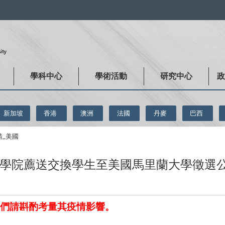
:::
學科中心
學術活動
研究中心
新加坡
香港
澳洲
法國
丹麥
巴西
請_美國
學院薦送交換學生至美國馬里蘭大學徵選
們請斟酌考量其疫情影響。