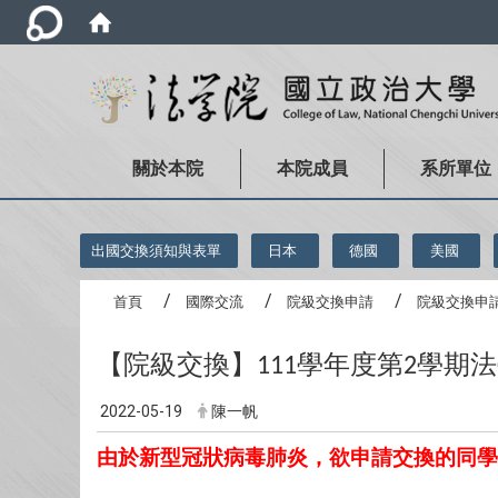
關於本院
本院成員
系所單位
:::
出國交換須知與表單
日本
德國
美國
首頁
國際交流
院級交換申請
院級交換申
【院級交換】
學年度第
學期法
111
2
2022-05-19
陳一帆
由於新型冠狀病毒肺炎，欲申請交換的同學