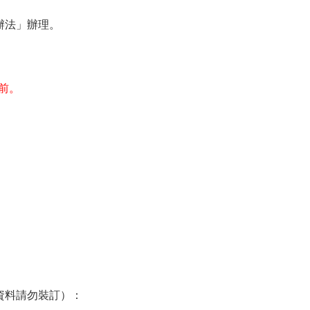
辦法」辦理。
前。
資料請勿裝訂）：