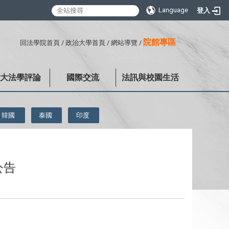
Language
登入
:::
院館專區
回法學院首頁
/
政治大學首頁
/
網站導覽
/
政大法學評論
國際交流
法訊與校園生活
韓國
泰國
印度
公告