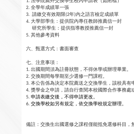
法學院薦外交換學生校內申請表（如附檔）
1.
全學年成績單一張
2.
請繳交有效期限
年
內之語言檢定成績單
3.
(2
)
4.
大學部學生：提供院內專任教師推薦信一封
研究所學生：提供指導教授推薦信一封
其他參考資料
5.
六、甄選方式：書面審查
七、注意事項：
出國期間須為註冊狀態，不得休學或辦理畢業。
1.
交換期間每學期至少選修一門課程。
2.
本公告係為決定本院薦送之交換學生，該校具有
3.
獎學金之申請，請自行查閱本校國際合作事務處
4.
申請表繳交後，不得申請更改。
5.
交換學校如另有規定，依交換學校規定辦理。
6.
備註：交換生出國選修之課程僅能抵免選修科目，