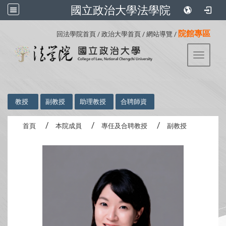
國立政治大學法學院
:::
院館專區
回法學院首頁
/
政治大學首頁
/
網站導覽
/
Toggle 
:::
教授
副教授
助理教授
合聘師資
首頁
本院成員
專任及合聘教授
副教授