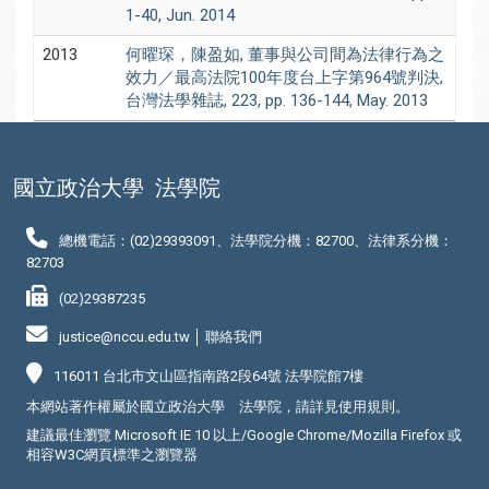
1-40, Jun. 2014
2013
何曜琛，陳盈如, 董事與公司間為法律行為之
效力／最高法院100年度台上字第964號判決,
台灣法學雜誌, 223, pp. 136-144, May. 2013
國立政治大學
法學院
總機電話：(02)29393091、法學院分機：82700、法律系分機：
82703
(02)29387235
justice@nccu.edu.tw │
聯絡我們
116011 台北市文山區指南路2段64號 法學院館7樓
本網站著作權屬於國立政治大學 法學院，請詳見
使用規則
。
建議最佳瀏覽 Microsoft IE 10 以上/Google Chrome/Mozilla Firefox 或
相容W3C網頁標準之瀏覽器