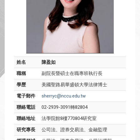
姓名
陳盈如
職稱
副院長暨碩士在職專班執行長
學歷
美國聖路易華盛頓大學法律博士
電子郵件
sherryc@nccu.edu.tw
聯絡電話
02-2939-3091轉82804
聯絡地址
法學院館8樓770804研究室
研究專長
公司法、證券交易法、金融監理