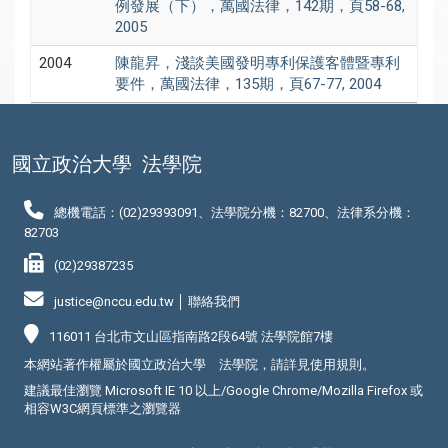
例發展（下），萬國法律，142期，頁58-68,
2005
2004
陳龍昇，淺談美國發明專利保護客體暨專利
要件，萬國法律，135期，頁67-77, 2004
國立政治大學
法學院
總機電話：(02)29393091、法學院分機：82700、法律系分機：
82703
(02)29387235
justice@nccu.edu.tw │
聯絡我們
116011 台北市文山區指南路2段64號 法學院館7樓
本網站著作權屬於國立政治大學 法學院，請詳見
使用規則
。
建議最佳瀏覽 Microsoft IE 10 以上/Google Chrome/Mozilla Firefox 或
相容W3C網頁標準之瀏覽器