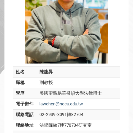
姓名
陳龍昇
職稱
副教授
學歷
美國聖路易華盛頓大學法律博士
電子郵件
lawchen@nccu.edu.tw
聯絡電話
02-2939-3091轉82704
聯絡地址
法學院館7樓770704研究室