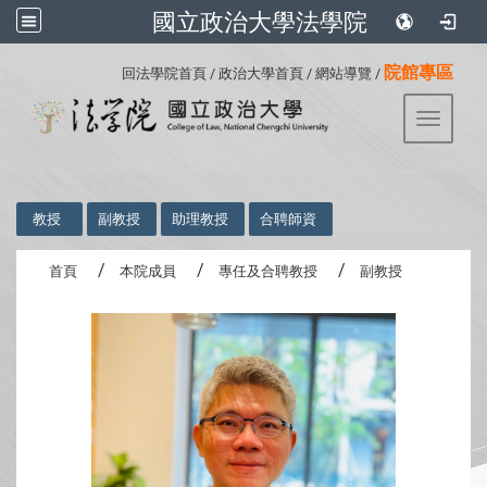
國立政治大學法學院
:::
院館專區
回法學院首頁
/
政治大學首頁
/
網站導覽
/
Toggle 
:::
教授
副教授
助理教授
合聘師資
首頁
本院成員
專任及合聘教授
副教授