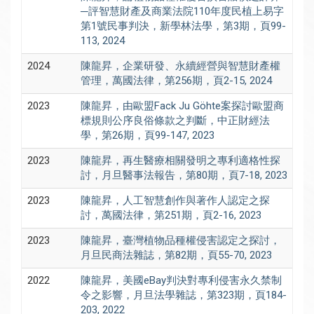
─評智慧財產及商業法院110年度民植上易字
第1號民事判決，新學林法學，第3期，頁99-
113, 2024
2024
陳龍昇，企業研發、永續經營與智慧財產權
管理，萬國法律，第256期，頁2-15, 2024
2023
陳龍昇，由歐盟Fack Ju Göhte案探討歐盟商
標規則公序良俗條款之判斷，中正財經法
學，第26期，頁99-147, 2023
2023
陳龍昇，再生醫療相關發明之專利適格性探
討，月旦醫事法報告，第80期，頁7-18, 2023
2023
陳龍昇，人工智慧創作與著作人認定之探
討，萬國法律，第251期，頁2-16, 2023
2023
陳龍昇，臺灣植物品種權侵害認定之探討，
月旦民商法雜誌，第82期，頁55-70, 2023
2022
陳龍昇，美國eBay判決對專利侵害永久禁制
令之影響，月旦法學雜誌，第323期，頁184-
203, 2022