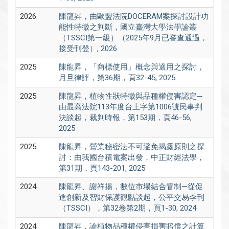
2026
陳龍昇，由歐盟法院DOCERAM案探討設計功
能性特徵之判斷，國立臺灣大學法學論叢
（TSSCI第一級）（2025年9月已審查通過，
接受刊登）, 2026
2025
陳龍昇，「商標使用」概念與適用之探討，
月旦律評，第36期，頁32-45, 2025
2025
陳龍昇，植物性狀特徵與品種權侵害認定─
由最高法院113年度台上字第1006號民事判
決談起，裁判時報，第153期，頁46-56,
2025
2025
陳龍昇，營業秘密法不可避免揭露原則之探
討：由我國台積電案出發，中正財經法學，
第31期，頁143-201, 2025
2024
陳龍昇、謝祥揚，數位市場結合管制—從促
進創新及智財保護觀點談起，公平交易季刊
（TSSCI），第32卷第2期，頁1-30, 2024
2024
陳龍昇，論植物品種權侵害損害賠償之計算