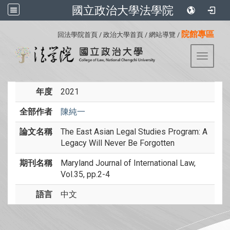
國立政治大學法學院
:::
院館專區
回法學院首頁
/
政治大學首頁
/
網站導覽
/
Toggle 
年度
2021
全部作者
陳純一
論文名稱
The East Asian Legal Studies Program: A
Legacy Will Never Be Forgotten
期刊名稱
Maryland Journal of International Law,
Vol.35, pp.2-4
語言
中文