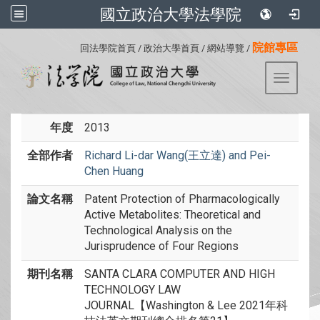
國立政治大學法學院
:::
院館專區
回法學院首頁
/
政治大學首頁
/
網站導覽
/
Toggle 
年度
2013
全部作者
Richard Li-dar Wang(王立達) and Pei-
Chen Huang
論文名稱
Patent Protection of Pharmacologically
Active Metabolites: Theoretical and
Technological Analysis on the
Jurisprudence of Four Regions
期刊名稱
SANTA CLARA COMPUTER AND HIGH
TECHNOLOGY LAW
JOURNAL【Washington & Lee 2021年科