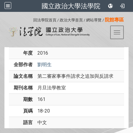
國立政治大學法學院
:::
院館專區
回法學院首頁
/
政治大學首頁
/
網站導覽
/
Toggle 
年度
2016
全部作者
劉明生
論文名稱
第二審家事事件請求之追加與反請求
期刊名稱
月旦法學教室
期數
161
頁碼
18-20
語言
中文